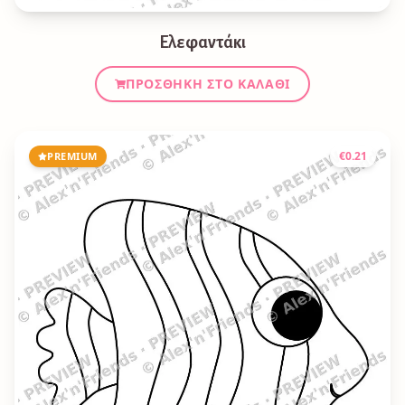
Ελεφαντάκι
ΠΡΟΣΘΉΚΗ ΣΤΟ ΚΑΛΆΘΙ
€
0.21
PREMIUM