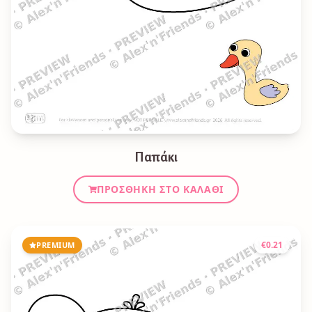
Παπάκι
ΠΡΟΣΘΉΚΗ ΣΤΟ ΚΑΛΆΘΙ
€
0.21
PREMIUM