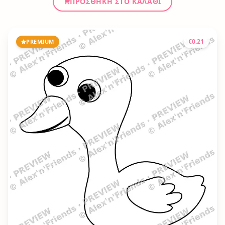
ΠΡΟΣΘΉΚΗ ΣΤΟ ΚΑΛΆΘΙ
€
0.21
PREMIUM