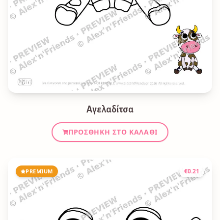
Αγελαδίτσα
ΠΡΟΣΘΉΚΗ ΣΤΟ ΚΑΛΆΘΙ
€
0.21
PREMIUM