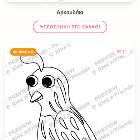
Αρκουδάκι
ΠΡΟΣΘΉΚΗ ΣΤΟ ΚΑΛΆΘΙ
€
0.21
PREMIUM