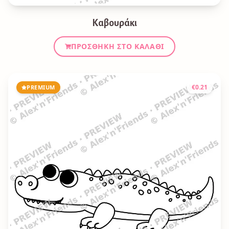
Καβουράκι
ΠΡΟΣΘΉΚΗ ΣΤΟ ΚΑΛΆΘΙ
€
0.21
PREMIUM