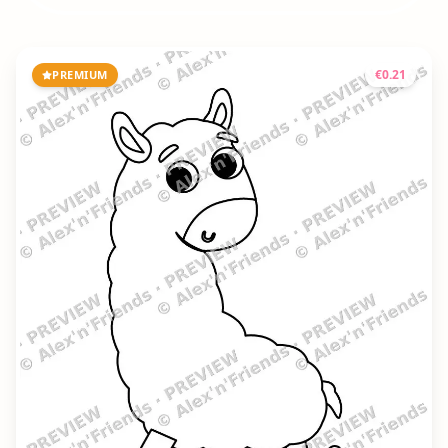
€
0.21
PREMIUM