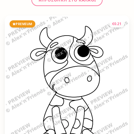
€
0.21
PREMIUM