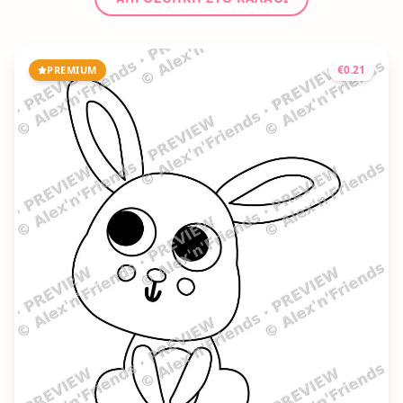
€
0.21
PREMIUM