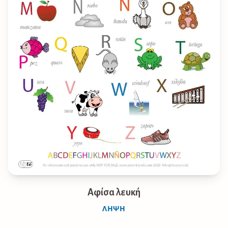
Αφίσα λευκή
ΛΉΨΗ