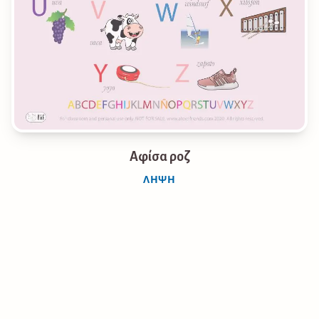
Αφίσα ροζ
ΛΉΨΗ