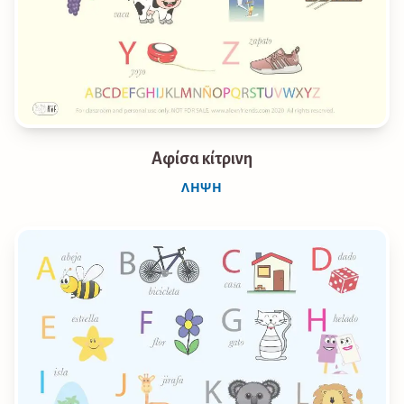
Αφίσα κίτρινη
ΛΉΨΗ