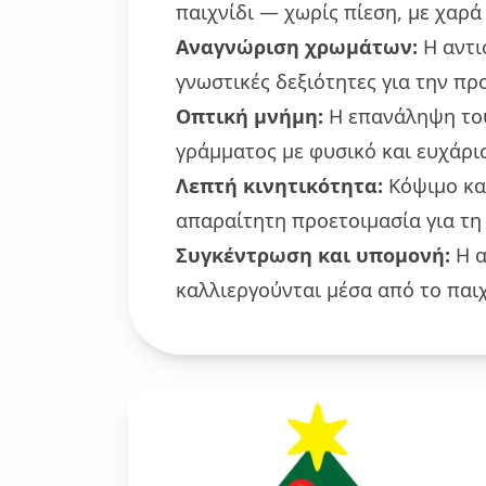
παιχνίδι — χωρίς πίεση, με χαρά 
Αναγνώριση χρωμάτων:
Η αντι
γνωστικές δεξιότητες για την πρ
Οπτική μνήμη:
Η επανάληψη του
γράμματος με φυσικό και ευχάρι
Λεπτή κινητικότητα:
Κόψιμο κα
απαραίτητη προετοιμασία για τη
Συγκέντρωση και υπομονή:
Η α
καλλιεργούνται μέσα από το παιχ