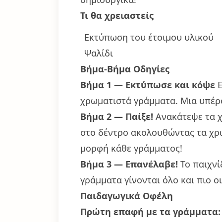
Τι θα χρειαστείς
Εκτύπωση του έτοιμου υλικού
Ψαλίδι
Βήμα-Βήμα Οδηγίες
Βήμα 1 — Εκτύπωσε και κόψε
Ε
χρωματιστά γράμματα. Μια υπέρο
Βήμα 2 — Παίξε!
Ανακάτεψε τα χ
στο δέντρο ακολουθώντας τα χρώ
μορφή κάθε γράμματος!
Βήμα 3 — Επανέλαβε!
Το παιχνί
γράμματα γίνονται όλο και πιο οι
Παιδαγωγικά Οφέλη
Πρώτη επαφή με τα γράμματα