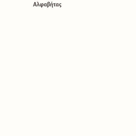
Αλφαβήτας