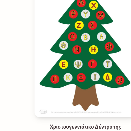
Χριστουγεννιάτικο Δέντρο της