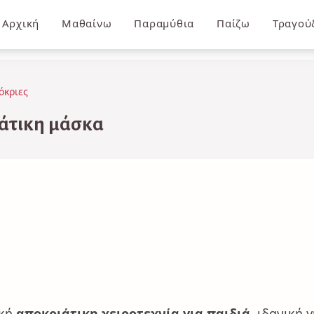
Αρχική
Μαθαίνω
Παραμύθια
Παίζω
Τραγού
όκριες
άτικη μάσκα
ική
αποκριάτικη χειροτεχνία για παιδιά
, ιδανική 