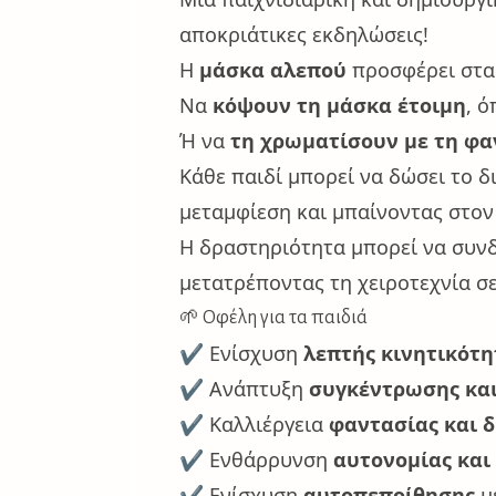
αποκριάτικες εκδηλώσεις!
Η
μάσκα αλεπού
προσφέρει στα 
Να
κόψουν τη μάσκα έτοιμη
, ό
Ή να
τη χρωματίσουν με τη φα
Κάθε παιδί μπορεί να δώσει το 
μεταμφίεση και μπαίνοντας στον
Η δραστηριότητα μπορεί να συν
μετατρέποντας τη χειροτεχνία 
🌱 Οφέλη για τα παιδιά
✔️ Ενίσχυση
λεπτής κινητικότη
✔️ Ανάπτυξη
συγκέντρωσης και
✔️ Καλλιέργεια
φαντασίας και 
✔️ Ενθάρρυνση
αυτονομίας κα
✔️ Ενίσχυση
αυτοπεποίθησης
μ