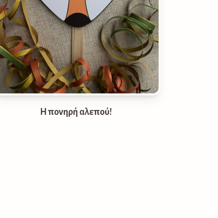
Η πονηρή αλεπού!