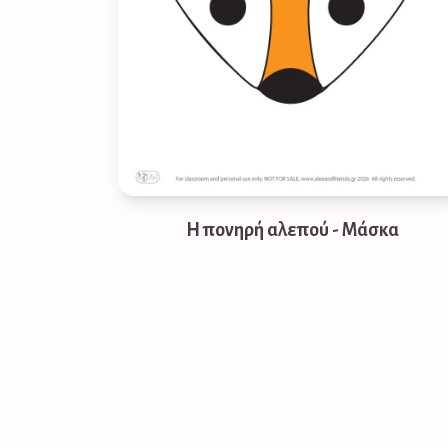
Η πονηρή αλεπού - Μάσκα