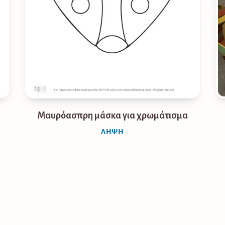
Μαυρόασπρη μάσκα για χρωμάτισμα
ΛΉΨΗ