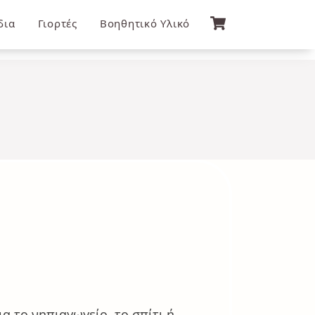
δια
Γιορτές
Βοηθητικό Υλικό
για το νηπιαγωγείο, το σπίτι ή