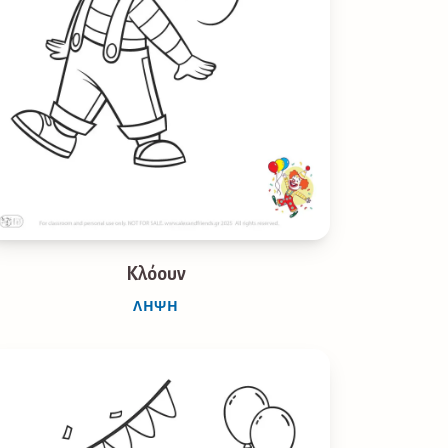
Κλόουν
ΛΉΨΗ