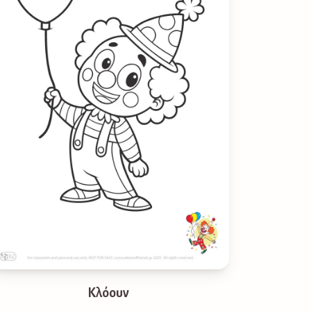
Κλόουν