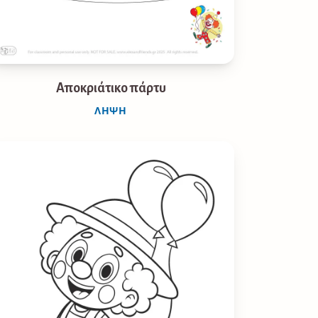
Αποκριάτικο πάρτυ
ΛΉΨΗ