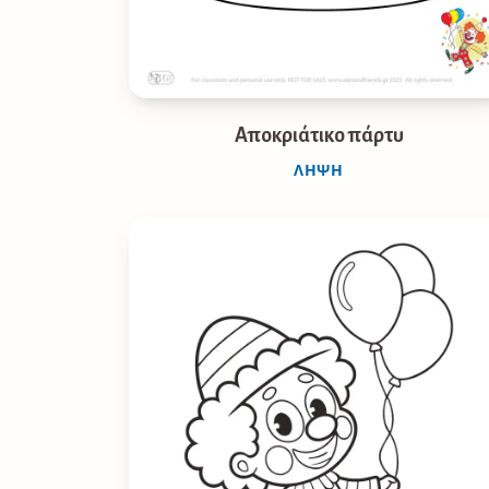
Αποκριάτικο πάρτυ
ΛΉΨΗ