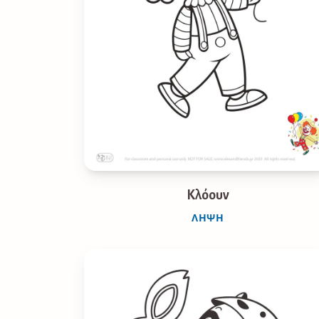
Κλόουν
ΛΉΨΗ