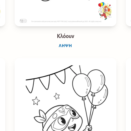
Κλόουν
ΛΉΨΗ