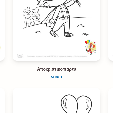
Αποκριάτικο πάρτυ
ΛΉΨΗ