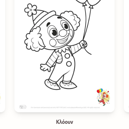
Κλόουν