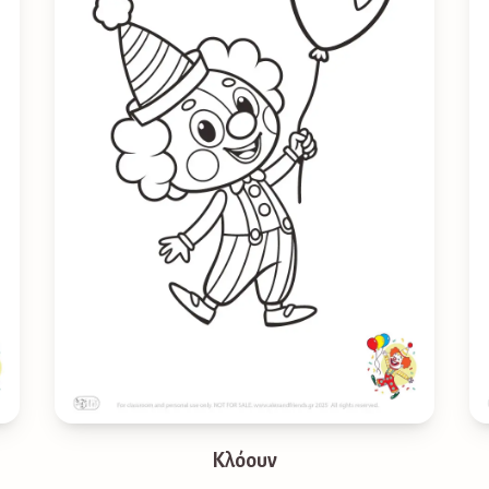
Κλόουν